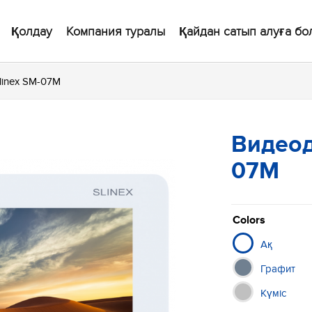
Қолдау
Компания туралы
Қайдан сатып алуға бо
inex SM-07M
Видеод
07M
Colors
Ақ
Графит
Күміс