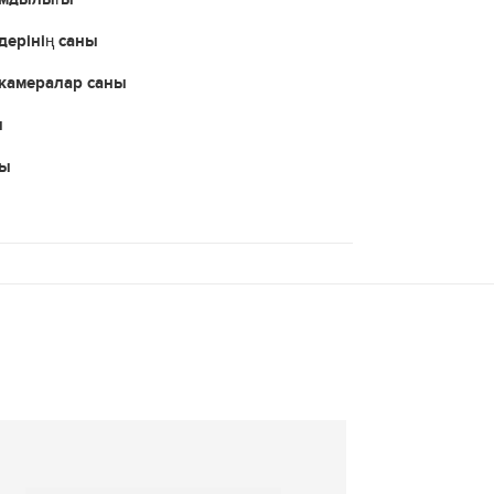
ерінің саны
камералар саны
ы
уы