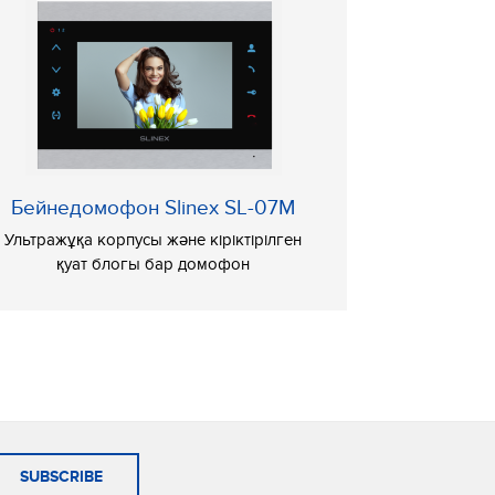
Бейнедомофон Slinex SL-07M
Ультражұқа корпусы және кіріктірілген
қуат блогы бар домофон
SUBSCRIBE