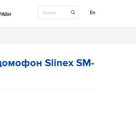
En
лады
омофон Slinex SM-