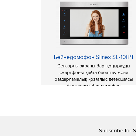
Бейнедомофон Slinex SL-10IPT
Сенсорлы экраны бар, қоңырауды
смартфонға қайта бағыттау және
бағдарламалық қозғалыс детекциясы
функциясы бар домофон
Subscribe for S