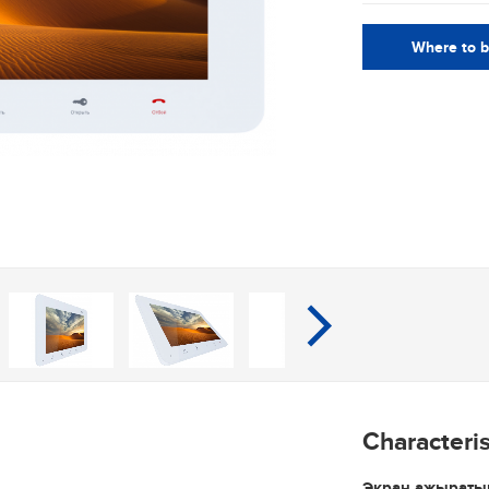
Where to 
Characteris
Экран ажырат