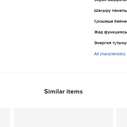
Шақыру панельд
Қосымша бейне
Жад функцияс
Энергия тұтын
All characteristics
Similar items