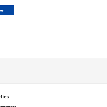
buy
tics
ымдылығы