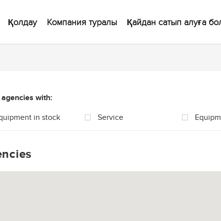
Қолдау
Компания туралы
Қайдан сатып алуға бо
agencies with:
quipment in stock
Service
Equipme
ncies