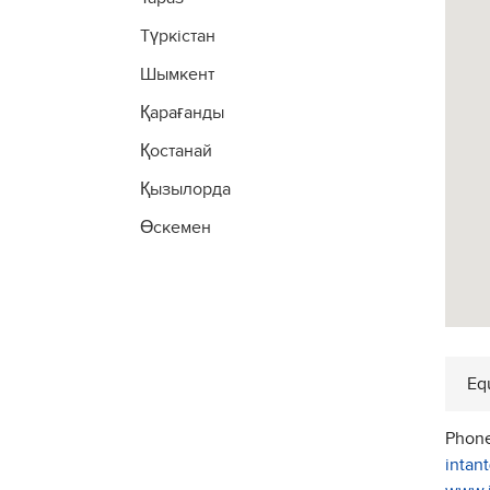
Түркістан
Шымкент
Қарағанды
Қостанай
Қызылорда
Өскемен
Eq
Phone
intan