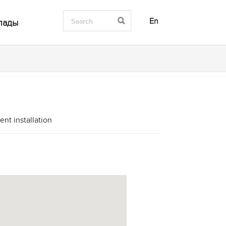
En
лады
nt installation