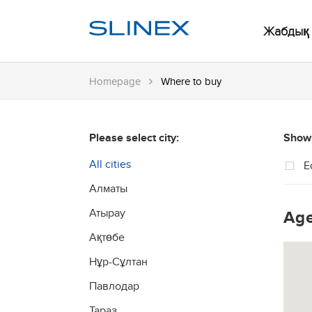
Жабдық
Homepage
Where to buy
Please select city:
Show 
All cities
E
Алматы
Атырау
Age
Ақтөбе
Нұр-Сұлтан
Павлодар
Тараз