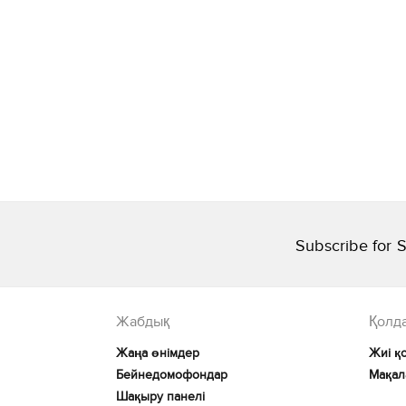
Subscribe for S
Жабдық
Қолда
Жаңа өнімдер
Жиі қ
Бейнедомофондар
Мақал
Шақыру панелі