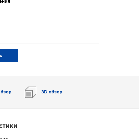
ения
ть
обзор
3D обзор
идеообзор
стики
рана