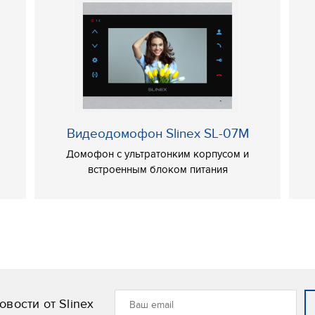
ами
аналоговыми вызывными панелями,
 а также со всеми аналоговыми CCTV
роизводителя.
Видеодомофон Slinex SL-07M
Домофон с ультратонким корпусом и
встроенным блоком питания
 1 компл.
– 1 шт.
аемого монтажа;
тий в стене (4);
т в комплекте;
вости от Slinex
езов;