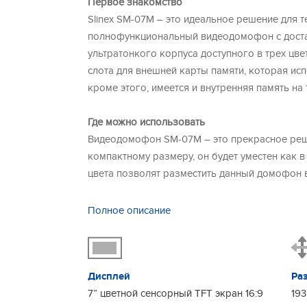
Первое знакомство
Slinex SМ-07M – это идеальное решение для те
полнофункциональный видеодомофон с дост
ультратонкого корпуса доступного в трех цв
слота для внешней карты памяти, которая исп
кроме этого, имеется и внутренняя память на 
Где можно использовать
Видеодомофон SМ-07M – это прекрасное реш
компактному размеру, он будет уместен как в 
цвета позволят разместить данный домофон 
Особенности данной модели
Полное описание
Если говорить об особенностях SМ-07M, то в
рассказать о памяти устройств. Модель осн
до 100 кадров, а для записи видео используе
объемом до 32 Гб.
Дисплей
Ра
7” цветной сенсорный TFT экран 16:9
193