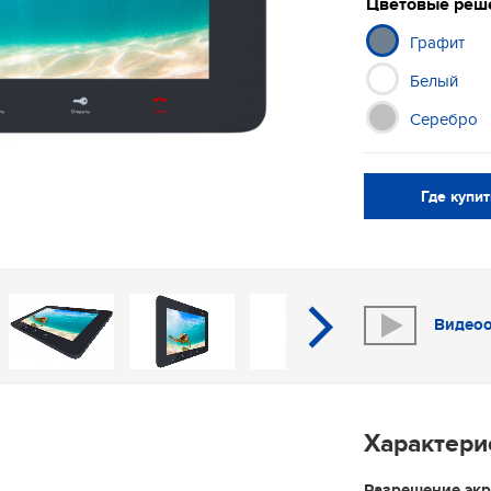
Цветовые реш
Графит
Белый
Серебро
Где купи
Видео
В
Характери
Разрешение эк