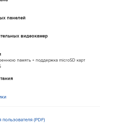
ых панелей
ительных видеокамер
и
реннюю память + поддержка microSD карт
Б
итания
ики
я пользователя (PDF)