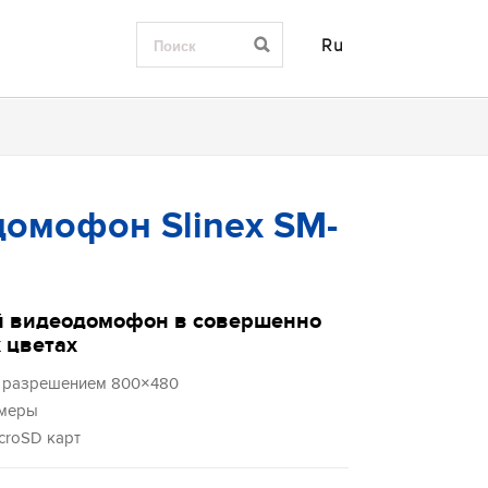
Ru
омофон Slinex SM-
 видеодомофон в совершенно
 цветах
 с разрешением 800×480
амеры
croSD карт