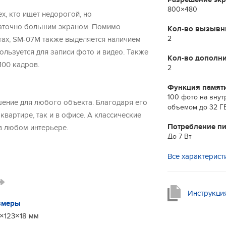
800×480
х, кто ищет недорогой, но
аточно большим экраном. Помимо
Кол-во вызывн
2
етах, SМ-07M также выделяется наличием
ользуется для записи фото и видео. Также
Кол-во дополн
100 кадров.
2
Функция памят
100 фото на внут
ение для любого объекта. Благодаря его
объемом до 32 Г
квартире, так и в офисе. А классические
Потребление п
в любом интерьере.
До 7 Вт
Все характерист
 первую очередь следует подробнее
ащена внутренней памятью куда помещаются
тся внешняя память – microSD карта
Инструкци
змеры
×123×18 мм